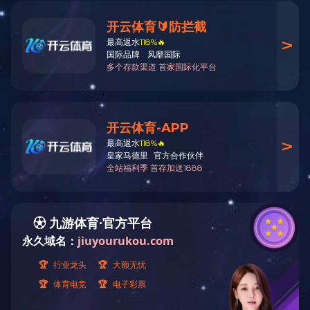
轻型不锈钢多级离心开云(中国)特点：
MORE >
02
耐腐蚀离心开云(中国)的选型特点及选型注意事项
2021-03
耐腐蚀离心开云(中国)的选型特点
MORE >
25
矿用自平衡多级开云(中国)口环的作用及维护
2021-02
矿用自平衡多级开云(中国)口环一般指叶轮口环，是安装在水开云(中国)叶轮和开云(中国)体之间的一个环状金属。口环，也叫密封环，或者叫耐磨环。其主要作用是防
止出口端介质倒流回进口端介质也就是密封作用(因此有“密封环”这一名称);同时也起耐磨作用，避免叶轮和开云(中国)壳直接接触损坏，有保护叶轮的作用(因此有“耐
磨环”这一名称)。
MORE >
22
增压开云(中国)和自吸开云(中国)的区别
2021-02
先将增压开云(中国)内充满液体，葫芦岛离心开云(中国)然后启动离心开云(中国)，叶轮快速转动，叶轮的叶片驱使液体转动，液体转动时依靠惯性向叶轮外缘流去，同
时叶轮从吸入室吸进液体，在这一过程中，叶轮中的液体绕流叶片，在绕流运动中液体作用一升力于叶片，反过来叶片以一个与此升力大小相等、方向相反的力作用于
液体，这个力对液体做功，使液体得到能量而流出叶轮，这时液体的动能与压能均增大。
MORE >
20
水开云(中国)效率及计算公式
2021-02
水开云(中国)的效率及其计算公式
MORE >
18
管道开云(中国)的维护和保养
2021-02
管道开云(中国)的维护保养
MORE >
02
增压开云(中国)与循环开云(中国)的区别
2021-02
增压开云(中国)：先将增压开云(中国)内充满液体，启动离心开云(中国)，叶轮快速转动，葫芦岛离心开云(中国)叶轮的叶片驱使液体转动，液体转动时依靠惯性向叶轮
外缘流去，同时叶轮从吸入室吸进液体，这个力对液体做功，使液体得到能量而流出叶轮，这时液体的动能与压能均增大。
MORE >
30
自吸开云(中国)和增压开云(中国)的工作原理及区别
2021-01
先将增压开云(中国)内充满液体，然后启动离心开云(中国)，葫芦岛离心开云(中国)叶轮快速转动，叶轮的叶片驱使液体转动，液体转动时依靠惯性向叶轮外缘流去，同
时叶轮从吸入室吸进液体，在这一过程中，叶轮中的液体绕流叶片，在绕流运动中液体作用一升力于叶片，反过来叶片以一个与此升力大小相等、方向相反的力作用于
液体，这个力对液体做功，使液体得到能量而流出叶轮，这时液体的动能与压能均增大。
MORE >
27
污水开云(中国)和清水开云(中国)的区别在哪里
2021-01
一般污水开云(中国)处理的水质状况比较恶劣，葫芦岛离心开云(中国)水质中可能含有高腐蚀性、易缠绕或聚束的纤维物，比如输送介质为粪便或液体，含有纤维、纸
屑等固体颗粒；而清水开云(中国)处理的工况相对简单，输送的介质为清水，对于产品的材质要求较污水开云(中国)而言，更容易选择。
MORE >
26
消防水开云(中国)知识你知道多少？
2021-01
在临时高压消防给水系统、葫芦岛离心开云(中国)稳高压消防给水系统中均需设置消防开云(中国)。在串联消防给水系统和重力消防给水系统中，除了需设置消防开云
(中国)外，还需设置消防转输开云(中国)。消火栓给水系统与自动喷水灭火系统宜分别设置消防开云(中国)。
MORE >