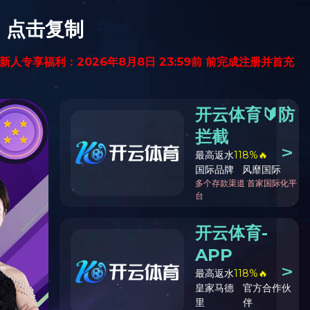
全国服务热

线
0429-4561565
样本下载
下属企业
联系我们
缘纸要插到位，两相线圈要严格分开；④对于油浸式与充水式电机，槽内线圈（包括端部）不能压实，使油（水）能流动为绕组散热。
*后用聚乙烯胶粘带或绦纶胶粘带半叠包2层作为机械保护。