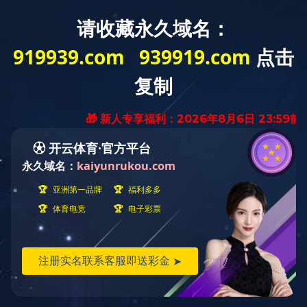
当前位置：首页
新闻资讯
行业动态
污水开云(中国)和清水开云(中国)的区别
来源：www.shuibeng.com.cn/
时间：2022-04-08
污水开云(中国)和清水开云(中国)有什么区别呢，下面小编总结除了比较关键性的三点:
1、处理的介质不同
一般污水开云(中国)处理的水质状况比较恶劣，水质中可能含有高腐蚀性、易缠绕或聚束的纤维物，比如输送介质为粪便或液体，含有纤维、纸屑等固体颗粒；而清
水开云(中国)处理的工况相对简单，输送的介质为清水，对于产品的材质要求较污水开云(中国)而言，更容易选择。
2、结构不同
因为二者处理的介质不同，所以在结构设计上也存在较大差异。污水开云(中国)需要技术处理掉长纤维，纸屑等固体颗粒的介质，所以抗堵性和可靠性是污水开云
(中国)优劣的重要因素。通常，为了避免杂物堵塞管道，一般会把流道设计的很宽。
清水开云(中国)由电机和水开云(中国)组合而成，主要用来输送清水，由于运输介质没有杂质和颗粒物，所以清水开云(中国)的叶轮之间空隙小，这样就产生了一个
弊端：如果工作过程中产生杂物，容易堵塞在叶轮里面，叶轮不能转动，便会发生故障。
3、应用范围不同
污水开云(中国)被应用于输送工业废水、开云(中国)站排水、城市防洪水排放等领域；而清水开云(中国)被应用于深井取水，农业灌溉、海洋平台等领域。
随着水开云(中国)技术的不断发展，功能单一的清水开云(中国)和污水开云(中国)逐渐被污水/清水两用型的潜水排污开云(中国)所取代。作为新开云(中国)类产品，具
有节能效果显著、防缠绕、无堵塞、密封性好、机械度高，耐磨损、耐腐蚀等特点，除了适用于输送污水外，还可以作为疏水开云(中国)、纸浆开云(中国)、灌溉用开云
(中国)等，广泛应用于矿山、建筑工地、医院、宾馆、污水处理等场合。
文章转自网络如有侵权请立即联系删除
返回列表

上一篇
优化开云(中国)系统的常用四个步骤
下一篇
微型自吸开云(中国)故障分析
辽ICP备09009061号-1
辽公网安备000000
版权所有：开云手机web版登录入口
技术支持：辽宁华睿科技有限公司
地址：
辽宁省葫芦岛市高桥经济开发区
开云手机登录中心_开云online（中国）
|
JIUYOU九游体育(中国
区)官方网站
|
乐动(中国)Ledong·官方网站
|
anbo（中国）官方网
站
|
九游电子·（中国）官方网站
|
MK官方端网站登录入口
|
九游