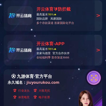


